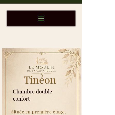
Tinéon
Tinéon
Chambre double confort
Chambre double
confort
Située en première étage,